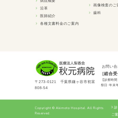
病院概要
画像検査のご
沿革
歯科
医師紹介
各種文書料金のご案内
お問い合
［総合受
【診察時間】9
〒273-0121 千葉県鎌ヶ谷市初富
祭日･年末
808-54
診
Copyright © Akimoto Hospital. All Rights
Reserved.
ご